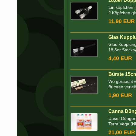
18,8er Dopp
Ein köpfchen r
2 Köpfchen gle
11,90 EUR
Glas Kupplu
Glas Kupplung 
18,8er Stecks
4,40 EUR
Bürste 15c
Wo geraucht w
Bürsten verleih
1,90 EUR
Canna Dünge
Unser Düngerp
Terra Vega (N
21,00 EUR