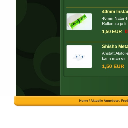
40mm Instan
40mm Natur-Ho
Rollen zu je 5
0
1,50 EUR
Shisha Met
Anstatt Alufo
kann man ein 
1,50 EUR
Home
/
Aktuelle Angebote
/
Pro