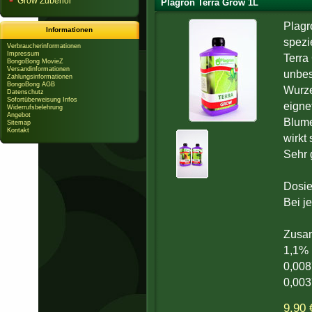
Grow Zubehör
Plagron Terra Grow 1L
Plagr
Informationen
spezi
Verbraucherinformationen
Impressum
Terra
BongoBong MovieZ
Versandinformationen
unbes
Zahlungsinformationen
BongoBong AGB
Wurze
Datenschutz
Sofortüberweisung Infos
eigne
Widerrufsbelehrung
Angebot
Blume
Sitemap
Kontakt
wirkt
Sehr 
Dosie
Bei j
Zusam
1,1%
0,00
0,00
9,90 