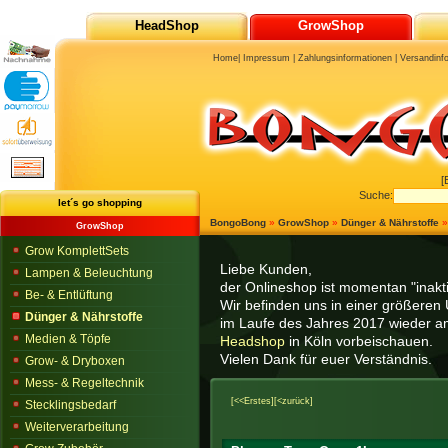
HeadShop
GrowShop
Home
|
Impressum
|
Zahlungsinformationen
|
Versandinf
[
Suche:
let´s go shopping
BongoBong
»
GrowShop
»
Dünger & Nährstoffe
GrowShop
Grow KomplettSets
Liebe Kunden,
Lampen & Beleuchtung
der Onlineshop ist momentan "inaktiv
Be- & Entlüftung
Wir befinden uns in einer größeren 
Dünger & Nährstoffe
im Laufe des Jahres 2017 wieder am
Medien & Töpfe
Headshop
in Köln vorbeischauen.
Vielen Dank für euer Verständnis.
Grow- & Dryboxen
Mess- & Regeltechnik
[<<Erstes]
[<zurück]
Stecklingsbedarf
Weiterverarbeitung