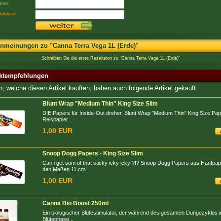
ame:
Adresse:
nmeinungen zu "Canna Terra Vega 1L (Erde)"
Schreiben Sie die erste Rezension zu "Canna Terra Vega 1L (Erde)"
ktempfehlungen
, welche diesen Artikel kauften, haben auch folgende Artikel gekauft:
Blunt Wrap "Medium Thin" King Size Slim
DIE Papers für Inside-Out dreher. Blunt Wrap "Medium Thin" King Size Pa
Reispapier....
1,00 EUR
Snoop Dogg Papers - King Size Slim
Can i get sum of that sticky icky icky ?!? Snoop Dogg Papers aus Hanfpapi
den Maßen 11 cm...
1,00 EUR
Canna Bio Boost 250ml
Ein biologischer Blütestimulator, der während des gesamten Düngezyklus i
Blütephase...