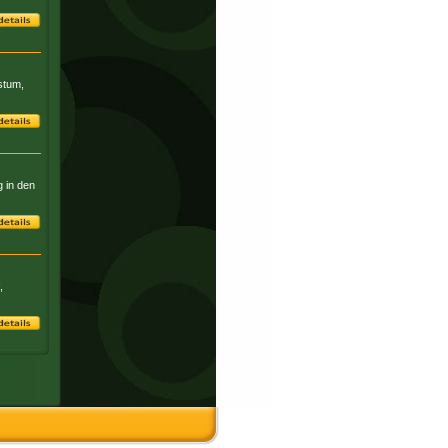
stum,
g in den
,