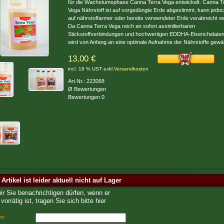
für die Wachstumsphase Canna Terra Vega entwickelt. Canna T
Vega Nährstoff ist auf vorgedüngte Erde abgestimmt, kann jedo
auf nährstoffarmer oder bereits verwendeter Erde verabreicht w
Da Canna Terra Vega reich an sofort assimilierbaren
Stickstoffverbindungen und hochwertigen EDDHA-Eisenchelaten 
wird von Anfang an eine optimale Aufnahme der Nährstoffe gewäh
13,00 €
incl. 19 % UST exkl.
Versandkosten
Art.Nr.: 223068
Ø Bewertungen
Bewertungen 0
 Artikel ist leider aktuell nicht auf Lager
wir Sie benachrichtigen dürfen, wenn er
vorrätig ist, tragen Sie sich bitte hier
me: