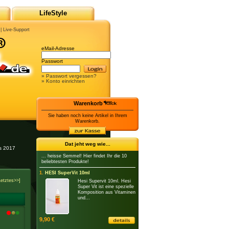
LifeStyle
|
Live-Support
eMail-Adresse
Passwort
» Passwort vergessen?
» Konto einrichten
Warenkorb
Sie haben noch keine Artikel in Ihrem
Warenkorb.
Dat jeht weg wie...
es 2017
... heisse Semmel! Hier findet Ihr die 10
beliebtesten Produkte!
1.
HESI SuperVit 10ml
Letztes>>]
Hesi Supervit 10ml. Hesi
Super Vit ist eine spezielle
Komposition aus Vitaminen
und...
9,90 €