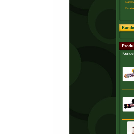
Nachn
Email-
Kunde
Produ
Kunden