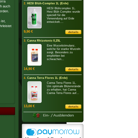
erra
2.
HESI Blüh-Complex 1L (Erde)
ch auch
HESI Blühcomplex 1L.
erden.
Hesi Blüh Complex wurde
speziell für die
Verwendung auf Erde
ist,
entwickelt....
rleistet
9,90 €
3.
Canna Rhizotonic 0,25L
Eine Wurzelstimulanz,
welche für starke Wurzeln
sorgt. Besonders zu
empfehlen bei
schwachen...
14,90 €
4.
Canna Terra Flores 1L (Erde)
Canna Terra Flores 1L.
Um optimale Blütenstände
zu erhalten, hat Canna
Canna Terra Flores auf...
13,00 €