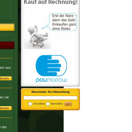
pers aus
Newsletter An-/Abmeldung
er mit
Anmelden
Abmelden
n der