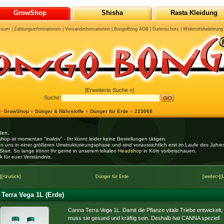
GrowShop
Shisha
Rasta Kleidung
ssum
|
Zahlungsinformationen
|
Versandinformationen
|
BongoBong AGB
|
Datenschutz
|
Widerrufsbelehrung
[Erweiterte Suche »]
Suche:
»
GrowShop
»
Dünger & Nährstoffe
»
Dünger für Erde
»
223068
den,
hop ist momentan "inaktiv" - Ihr könnt leider keine Bestellungen tätigen.
en uns in einer größeren Umstrukturieungsphase und sind voraussichtlich erst im Laufe des Jahr
Start. So lange könnt Ihr gerne in unserem lokalen
Headshop
in Köln vorbeischauen.
k für euer Verständnis.
]
[<zurück]
Dünger für Erde
[weiter>]
[
Terra Vega 1L (Erde)
Canna Terra Vega 1L. Damit die Pflanze vitale Triebe entwickelt,
muss sie gesund und kräftig sein. Deshalb hat CANNA speziell