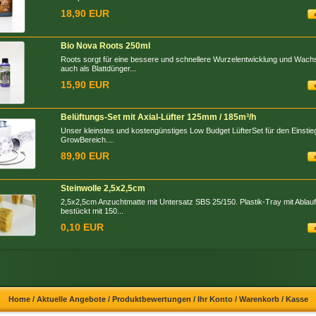
18,90 EUR
Bio Nova Roots 250ml
Roots sorgt für eine bessere und schnellere Wurzelentwicklung und Wach
auch als Blattdünger...
15,90 EUR
Belüftungs-Set mit Axial-Lüfter 125mm / 185m³/h
Unser kleinstes und kostengünstiges Low Budget LüfterSet für den Einstie
GrowBereich....
89,90 EUR
Steinwolle 2,5x2,5cm
2,5x2,5cm Anzuchtmatte mit Untersatz SBS 25/150. Plastik-Tray mit Ablauf
bestückt mit 150...
0,10 EUR
Home
/
Aktuelle Angebote
/
Produktbewertungen
/
Ihr Konto
/
Warenkorb
/
Kasse