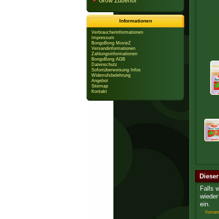
Grow Zubehör
Informationen
Verbraucherinformationen
Impressum
BongoBong MovieZ
Versandinformationen
Zahlungsinformationen
BongoBong AGB
Datenschutz
Sofortüberweisung Infos
Widerrufsbelehrung
Angebot
Sitemap
Kontakt
Dieser
Falls 
wieder 
ein.
Vorna