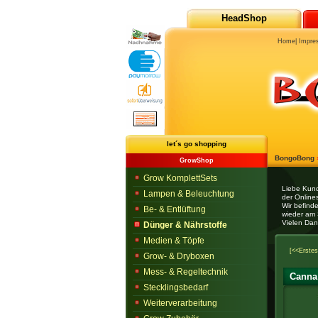
HeadShop
Home
|
Impre
let´s go shopping
BongoBong
GrowShop
Grow KomplettSets
Liebe Kun
Lampen & Beleuchtung
der Onlines
Wir befind
Be- & Entlüftung
wieder am 
Vielen Dan
Dünger & Nährstoffe
Medien & Töpfe
[<<Erstes
Grow- & Dryboxen
Mess- & Regeltechnik
Canna 
Stecklingsbedarf
Weiterverarbeitung