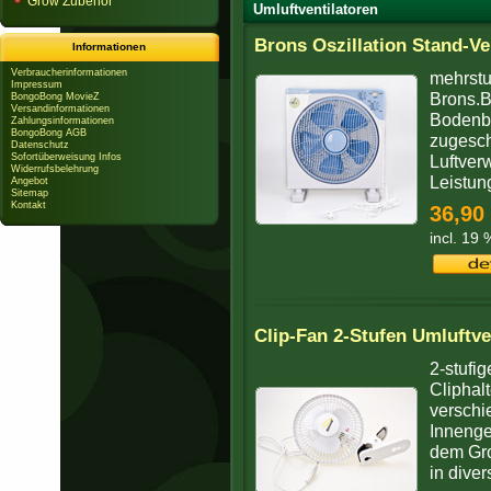
Grow Zubehör
Umluftventilatoren
Brons Oszillation Stand-Ve
Informationen
Verbraucherinformationen
mehrstu
Impressum
Brons.B
BongoBong MovieZ
Versandinformationen
Bodenbe
Zahlungsinformationen
BongoBong AGB
zugesch
Datenschutz
Sofortüberweisung Infos
Luftver
Widerrufsbelehrung
Leistung
Angebot
Sitemap
Kontakt
36,90
incl. 19
Clip-Fan 2-Stufen Umluftve
2-stufig
Cliphal
verschi
Innenge
dem Gro
in diver