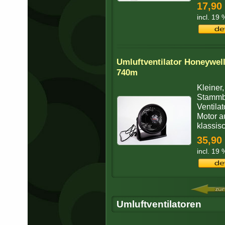
17,90
incl. 19
Umluftventilator Honeywel
740m
Kleiner,
Stammbi
Ventila
Motor a
klassis
35,90
incl. 19
Umluftventilatoren