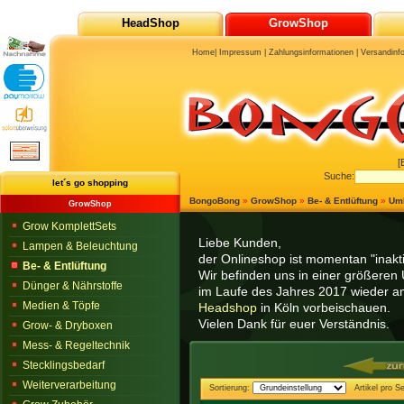
HeadShop
GrowShop
Home
|
Impressum
|
Zahlungsinformationen
|
Versandinf
[
Suche:
let´s go shopping
BongoBong
»
GrowShop
»
Be- & Entlüftung
»
Uml
GrowShop
Grow KomplettSets
Liebe Kunden,
Lampen & Beleuchtung
der Onlineshop ist momentan "inaktiv
Be- & Entlüftung
Wir befinden uns in einer größeren 
Dünger & Nährstoffe
im Laufe des Jahres 2017 wieder am
Medien & Töpfe
Headshop
in Köln vorbeischauen.
Vielen Dank für euer Verständnis.
Grow- & Dryboxen
Mess- & Regeltechnik
Stecklingsbedarf
Weiterverarbeitung
Sortierung:
Artikel pro Se