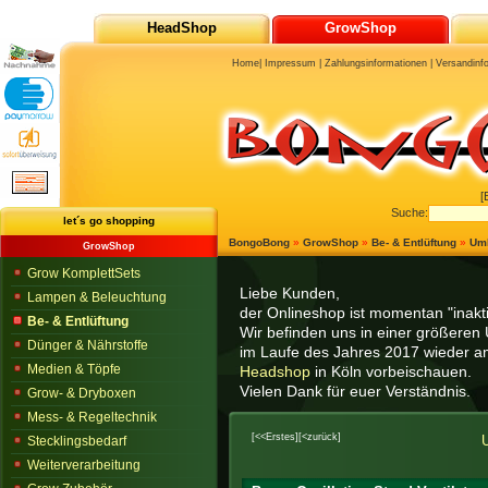
HeadShop
GrowShop
Home
|
Impressum
|
Zahlungsinformationen
|
Versandinf
[
Suche:
let´s go shopping
BongoBong
»
GrowShop
»
Be- & Entlüftung
»
Uml
GrowShop
Grow KomplettSets
Liebe Kunden,
Lampen & Beleuchtung
der Onlineshop ist momentan "inaktiv
Be- & Entlüftung
Wir befinden uns in einer größeren 
Dünger & Nährstoffe
im Laufe des Jahres 2017 wieder am
Medien & Töpfe
Headshop
in Köln vorbeischauen.
Vielen Dank für euer Verständnis.
Grow- & Dryboxen
Mess- & Regeltechnik
[<<Erstes]
[<zurück]
U
Stecklingsbedarf
Weiterverarbeitung