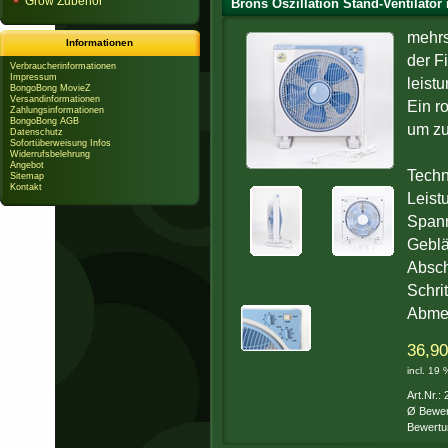
Grow Zubehör
Brons Oszillation Stand-Ventilator
mehrs
Informationen
der F
Verbraucherinformationen
Impressum
leist
BongoBong MovieZ
Versandinformationen
Ein r
Zahlungsinformationen
BongoBong AGB
um zu
Datenschutz
Sofortüberweisung Infos
Widerrufsbelehrung
Angebot
Techn
Sitemap
Kontakt
Leist
Span
Geblä
Absch
Schri
Abme
36,90
incl. 19
Art.Nr.:
Ø Bewer
Bewertu