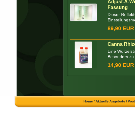
Adjust-A-Wi
Fassung
Dieser Reflekt
Einstellungsmög
89,90 EUR
Canna Rhizo
Eine Wurzelsti
Besonders zu 
14,90 EUR
Home
/
Aktuelle Angebote
/
Pro