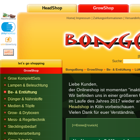
HeadShop
GrowShop
Home
|
Impressum
|
Zahlungsinformationen
|
Versandinf
[
Suche:
let´s go shopping
BongoBong
»
GrowShop
»
Be- & Entlüftung
»
Lüf
GrowShop
Grow KomplettSets
Liebe Kunden,
Lampen & Beleuchtung
der Onlineshop ist momentan "inaktiv
Be- & Entlüftung
Wir befinden uns in einer größeren 
Dünger & Nährstoffe
im Laufe des Jahres 2017 wieder am
Medien & Töpfe
Headshop
in Köln vorbeischauen.
Vielen Dank für euer Verständnis.
Grow- & Dryboxen
Mess- & Regeltechnik
[<<Erstes]
[<zurück]
Stecklingsbedarf
Weiterverarbeitung