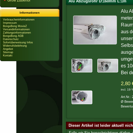
Grow Zubehör
Alu Abzugsrohr D:160mm L:1m
Alu A
Informationen
meter
Verbraucherinformationen
Impressum
Rauma
BongoBong MovieZ
Versandinformationen
aus d
Zahlungsinformationen
BongoBong AGB
unser
Datenschutz
Sofortüberweisung Infos
Selbs
Widerrufsbelehrung
Angebot
ausge
Sitemap
Kontakt
umget
es 10
Bei d
2,80 
incl. 19
Art.Nr.:
Ø Bewer
Bewertu
Dieser Artikel ist leider aktuell nic
Falls wir Sie benachrichtigen dürfen,