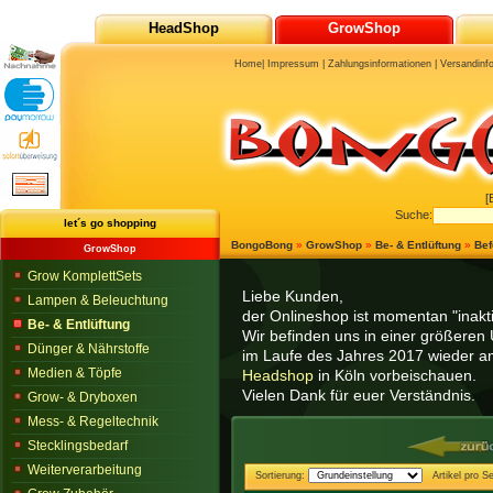
HeadShop
GrowShop
Home
|
Impressum
|
Zahlungsinformationen
|
Versandinf
[
Suche:
let´s go shopping
BongoBong
»
GrowShop
»
Be- & Entlüftung
»
Bef
GrowShop
Grow KomplettSets
Liebe Kunden,
Lampen & Beleuchtung
der Onlineshop ist momentan "inaktiv
Be- & Entlüftung
Wir befinden uns in einer größeren 
Dünger & Nährstoffe
im Laufe des Jahres 2017 wieder am
Medien & Töpfe
Headshop
in Köln vorbeischauen.
Vielen Dank für euer Verständnis.
Grow- & Dryboxen
Mess- & Regeltechnik
Stecklingsbedarf
Weiterverarbeitung
Sortierung:
Artikel pro Se