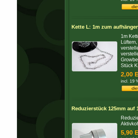
Kette L: 1m zum aufhängen
1m Kett
Lüftern,
verstel
verstell
Growbes
Stück Ke
2,00 
incl. 19
Reduzierstück 125mm auf
Reduzie
Aktivkoh
5,90 