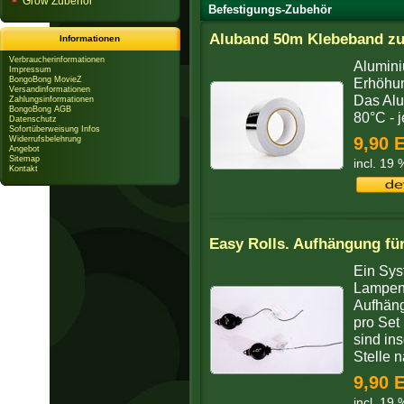
Grow Zubehör
Befestigungs-Zubehör
Aluband 50m Klebeband zu
Informationen
Verbraucherinformationen
Alumini
Impressum
BongoBong MovieZ
Erhöhun
Versandinformationen
Das Alu
Zahlungsinformationen
BongoBong AGB
80°C - 
Datenschutz
Sofortüberweisung Infos
9,90 
Widerrufsbelehrung
Angebot
Sitemap
incl. 19
Kontakt
Easy Rolls. Aufhängung f
Ein Sys
Lampen.
Aufhäng
pro Set
sind in
Stelle n
9,90 
incl. 19